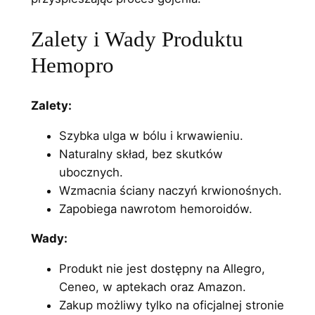
0
z
Zalety i Wady Produktu
0
ł
Hemopro
.
z
Zalety:
ł
Szybka ulga w bólu i krwawieniu.
.
Naturalny skład, bez skutków
ubocznych.
Wzmacnia ściany naczyń krwionośnych.
Zapobiega nawrotom hemoroidów.
Wady:
Produkt nie jest dostępny na Allegro,
Ceneo, w aptekach oraz Amazon.
Zakup możliwy tylko na oficjalnej stronie