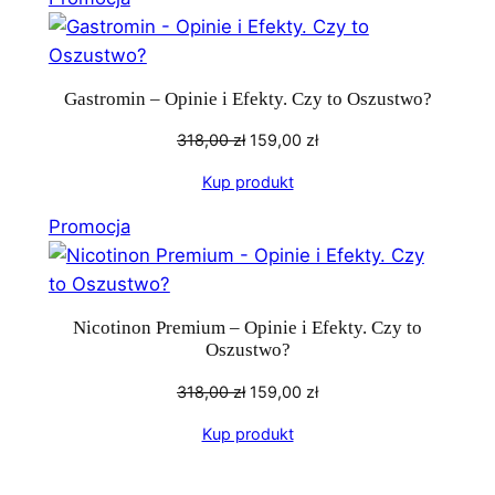
w
promocji
Gastromin – Opinie i Efekty. Czy to Oszustwo?
Pierwotna
Aktualna
318,00
zł
159,00
zł
cena
cena
Kup produkt
wynosiła:
wynosi:
318,00 zł.
159,00 zł.
Produkt
Promocja
w
promocji
Nicotinon Premium – Opinie i Efekty. Czy to
Oszustwo?
Pierwotna
Aktualna
318,00
zł
159,00
zł
cena
cena
Kup produkt
wynosiła:
wynosi:
318,00 zł.
159,00 zł.