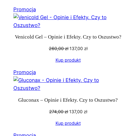
299,00 zł.
3,98 zł.
Produkt
Promocja
w
promocji
Venicold Gel – Opinie i Efekty. Czy to Oszustwo?
Pierwotna
Aktualna
260,00
zł
137,00
zł
cena
cena
Kup produkt
wynosiła:
wynosi:
260,00 zł.
137,00 zł.
Produkt
Promocja
w
promocji
Gluconax – Opinie i Efekty. Czy to Oszustwo?
Pierwotna
Aktualna
274,00
zł
137,00
zł
cena
cena
Kup produkt
wynosiła:
wynosi:
274,00 zł.
137,00 zł.
Produkt
Promocja