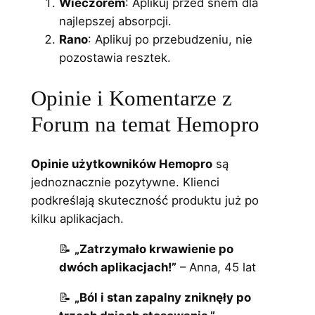
Wieczorem
: Aplikuj przed snem dla
najlepszej absorpcji.
Rano
: Aplikuj po przebudzeniu, nie
pozostawia resztek.
Opinie i Komentarze z
Forum na temat Hemopro
Opinie użytkowników Hemopro
są
jednoznacznie pozytywne. Klienci
podkreślają skuteczność produktu już po
kilku aplikacjach.
📝
„Zatrzymało krwawienie po
dwóch aplikacjach!”
– Anna, 45 lat
📝
„Ból i stan zapalny zniknęły po