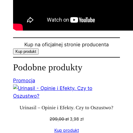
Kup na oficjalnej stronie producenta
Kup produkt
Podobne produkty
Produkt
Promocja
w
promocji
Urinasil – Opinie i Efekty. Czy to Oszustwo?
Pierwotna
Aktualna
299,00
zł
3,98
zł
cena
cena
Kup produkt
wynosiła:
wynosi: