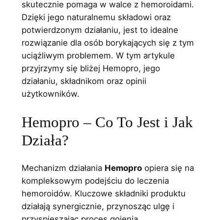
skutecznie pomaga w walce z hemoroidami.
w
y
Dzięki jego naturalnemu składowi oraz
y
n
potwierdzonym działaniu, jest to idealne
n
o
rozwiązanie dla osób borykających się z tym
uciążliwym problemem. W tym artykule
o
s
przyjrzymy się bliżej Hemopro, jego
s
i
działaniu, składnikom oraz opinii
i
:
użytkowników.
ł
1
Hemopro – Co To Jest i Jak
a
5
Działa?
:
9
3
,
Mechanizm działania
Hemopro
opiera się na
1
0
kompleksowym podejściu do leczenia
hemoroidów. Kluczowe składniki produktu
8
0
działają synergicznie, przynosząc ulgę i
,
przyspieszając proces gojenia.