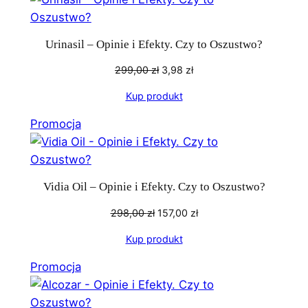
promocji
Urinasil – Opinie i Efekty. Czy to Oszustwo?
Pierwotna
Aktualna
299,00
zł
3,98
zł
cena
cena
Kup produkt
wynosiła:
wynosi:
299,00 zł.
3,98 zł.
Produkt
Promocja
w
promocji
Vidia Oil – Opinie i Efekty. Czy to Oszustwo?
Pierwotna
Aktualna
298,00
zł
157,00
zł
cena
cena
Kup produkt
wynosiła:
wynosi:
298,00 zł.
157,00 zł.
Produkt
Promocja
w
promocji