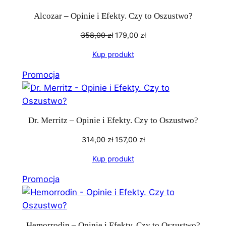
Alcozar – Opinie i Efekty. Czy to Oszustwo?
Pierwotna
Aktualna
358,00
zł
179,00
zł
cena
cena
Kup produkt
wynosiła:
wynosi:
358,00 zł.
179,00 zł.
Produkt
Promocja
w
promocji
Dr. Merritz – Opinie i Efekty. Czy to Oszustwo?
Pierwotna
Aktualna
314,00
zł
157,00
zł
cena
cena
Kup produkt
wynosiła:
wynosi:
314,00 zł.
157,00 zł.
Produkt
Promocja
w
promocji
Hemorrodin – Opinie i Efekty. Czy to Oszustwo?