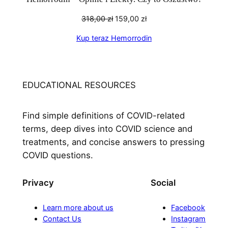
Pierwotna
Aktualna
318,00
zł
159,00
zł
cena
cena
Kup teraz Hemorrodin
wynosiła:
wynosi:
318,00 zł.
159,00 zł.
EDUCATIONAL RESOURCES
Find simple definitions of COVID-related
terms, deep dives into COVID science and
treatments, and concise answers to pressing
COVID questions.
Privacy
Social
Learn more about us
Facebook
Contact Us
Instagram