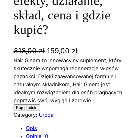
efekty, działanie,
skład, cena i gdzie
kupić?
P
A
318,00
zł
159,00
zł
i
k
Hair Gleem to innowacyjny suplement, który
skutecznie wspomaga regenerację włosów i
e
t
paznokci. Dzięki zaawansowanej formule i
r
u
naturalnym składnikom, Hair Gleem jest
idealnym rozwiązaniem dla osób pragnących
w
a
poprawić swój wygląd i zdrowie.
o
l
Kup produkt
t
n
Category:
Uroda
n
a
Opis
a
c
Opinie (0)