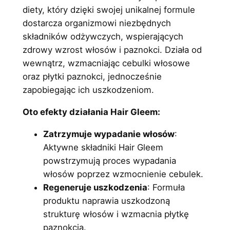
:
9
diety, który dzięki swojej unikalnej formule
3
,
dostarcza organizmowi niezbędnych
1
0
składników odżywczych, wspierających
zdrowy wzrost włosów i paznokci. Działa od
8
0
wewnątrz, wzmacniając cebulki włosowe
,
oraz płytki paznokci, jednocześnie
0
z
zapobiegając ich uszkodzeniom.
0
ł
Oto efekty działania Hair Gleem:
.
Zatrzymuje wypadanie włosów
:
z
Aktywne składniki Hair Gleem
powstrzymują proces wypadania
ł
włosów poprzez wzmocnienie cebulek.
.
Regeneruje uszkodzenia
: Formuła
produktu naprawia uszkodzoną
strukturę włosów i wzmacnia płytkę
paznokcia.