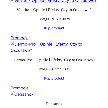
w
promocji
Vitalite – Opinie i Efekty. Czy to Oszustwo?
Pierwotna
Aktualna
358,00
zł
179,00
zł
cena
cena
Kup produkt
wynosiła:
wynosi:
358,00 zł.
179,00 zł.
Produkt
Promocja
w
promocji
Dermo-Pro – Opinie i Efekty. Czy to Oszustwo?
Pierwotna
Aktualna
294,00
zł
127,00
zł
cena
cena
Kup produkt
wynosiła:
wynosi:
294,00 zł.
127,00 zł.
Produkt
Promocja
w
promocji
Densanox