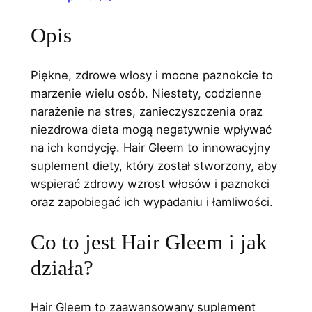
c
e
Opis
e
n
n
a
Piękne, zdrowe włosy i mocne paznokcie to
a
w
marzenie wielu osób. Niestety, codzienne
narażenie na stres, zanieczyszczenia oraz
w
y
niezdrowa dieta mogą negatywnie wpływać
y
n
na ich kondycję. Hair Gleem to innowacyjny
n
o
suplement diety, który został stworzony, aby
wspierać zdrowy wzrost włosów i paznokci
o
s
oraz zapobiegać ich wypadaniu i łamliwości.
s
i
Co to jest Hair Gleem i jak
i
:
działa?
ł
1
a
5
Hair Gleem to zaawansowany suplement