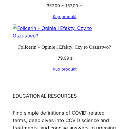
Pierwotna
Aktualna
357,00
zł
157,00
zł
cena
cena
Kup produkt
wynosiła:
wynosi:
357,00 zł.
157,00 zł.
Folicerin – Opinie i Efekty. Czy to Oszustwo?
179,99
zł
Kup produkt
EDUCATIONAL RESOURCES
Find simple definitions of COVID-related
terms, deep dives into COVID science and
treatments, and concise answers to pressing